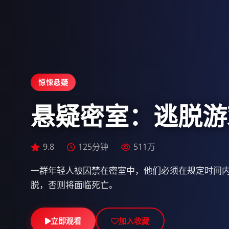
惊悚悬疑
悬疑密室：逃脱游
9.8
9.4
125分钟
150分钟
511万
507万
9.5
56集 | 更新至48集
716万
一群年轻人被囚禁在密室中，他们必须在规定时间
脱，否则将面临死亡。
立即观看
立即观看
立即观看
加入收藏
加入收藏
加入收藏