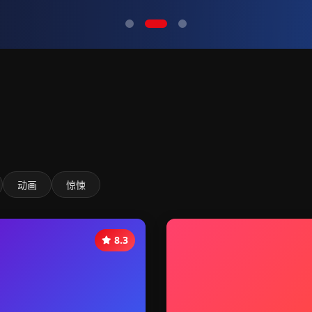
动画
惊悚
8.3